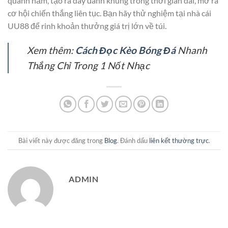
quanh năm, tạo ra dãy đánh khung trong thời gian dài, mở ra
cơ hội chiến thắng liên tục. Bạn hãy thử nghiệm tại nhà cái
UU88 để rinh khoản thưởng giá trị lớn về túi.
Xem thêm:
Cách Đọc Kèo Bóng Đá
Nhanh
Thắng Chỉ Trong 1 Nốt Nhạc
Bài viết này được đăng trong
Blog
. Đánh dấu
liên kết thường trực
.
ADMIN