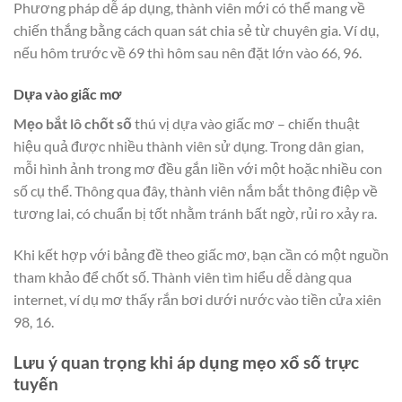
Phương pháp dễ áp dụng, thành viên mới có thể mang về
chiến thắng bằng cách quan sát chia sẻ từ chuyên gia. Ví dụ,
nếu hôm trước về 69 thì hôm sau nên đặt lớn vào 66, 96.
Dựa vào giấc mơ
Mẹo bắt lô chốt số
thú vị dựa vào giấc mơ – chiến thuật
hiệu quả được nhiều thành viên sử dụng. Trong dân gian,
mỗi hình ảnh trong mơ đều gắn liền với một hoặc nhiều con
số cụ thể. Thông qua đây, thành viên nắm bắt thông điệp về
tương lai, có chuẩn bị tốt nhằm tránh bất ngờ, rủi ro xảy ra.
Khi kết hợp với bảng đề theo giấc mơ, bạn cần có một nguồn
tham khảo để chốt số. Thành viên tìm hiểu dễ dàng qua
internet, ví dụ mơ thấy rắn bơi dưới nước vào tiền cửa xiên
98, 16.
Lưu ý quan trọng khi áp dụng mẹo xổ số trực
tuyến