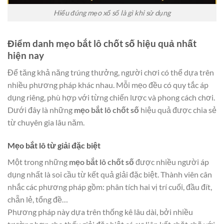
Hiểu đúng mẹo xổ số là gì khi sử dụng
Điểm danh mẹo bắt lô chốt số hiệu quả nhất
hiện nay
Để tăng khả năng trúng thưởng, người chơi có thể dựa trên
nhiều phương pháp khác nhau. Mỗi mẹo đều có quy tắc áp
dụng riêng, phù hợp với từng chiến lược và phong cách chơi.
Dưới đây là những
mẹo bắt lô chốt số
hiệu quả được chia sẻ
từ chuyên gia lâu năm.
Mẹo bắt lô từ giải đặc biệt
Một trong những
mẹo bắt lô chốt số
được nhiều người áp
dụng nhất là soi cầu từ kết quả giải đặc biệt. Thành viên cân
nhắc các phương pháp gồm: phân tích hai vị trí cuối, đầu đít,
chẵn lẻ, tổng đề…
Phương pháp này dựa trên thống kê lâu dài, bởi nhiều