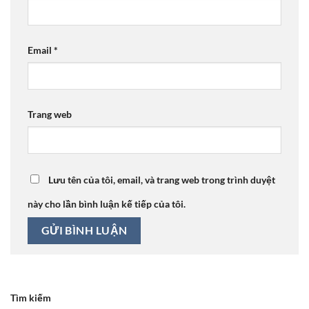
Email
*
Trang web
Lưu tên của tôi, email, và trang web trong trình duyệt
này cho lần bình luận kế tiếp của tôi.
Tìm kiếm