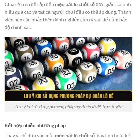
Chia sẻ trên đề cập đến
mẹo bắt lô chốt số
đơn giản, có tính
hiệu quả cao và tất cả người chơi đều có thể áp dụng. Thành
viên nên cân nhắc thêm kinh nghiệm, lưu ý sau để đảm bảo
độ chính xác.
Lưu ý khi sử dụng phương pháp dự đoán lô đề trực tuyến
Kết hợp nhiều phương pháp
Thay vì chỉ dựa vào một
mẹo bắt lô chốt số
, hãy linh hoạt kết