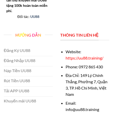
tân thủ khuyến mãi UU88
tặng 100k hoàn toàn miễn
phí.
Đối tác:
UU88
HƯỚNG DẪN
THÔNG TIN LIÊN HỆ
Đăng Ký UU88
Website:
https://uu88.training/
Đăng Nhập UU88
Phone:
0972 865 430
Nạp Tiền UU88
Địa Chỉ:
149 Lý Chính
Rút Tiền UU88
Thắng, Phường 7, Quận
3, TP. Hồ Chí Minh, Việt
Tải APP UU88
Nam
Khuyến mãi UU88
Email:
info@uu88.training